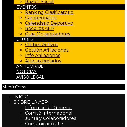
Razon Social
EVENTOS
Ranking Clasificatorio
Campeonatos
Calendario Deportivo
Récords AEP
Guia Organizadores
CLUBES
Clubes Activos
Gestión Afiliaciones
Info Afiliaciones
Atletas becados
ANTIDOPAJE
NOTICIAS
AVISO LEGAL
Menú
Cerrar
INICIO
SOBRE LA AEP
Información General
Comité Internacional
Junta y Colaboradores
Comunicados JD